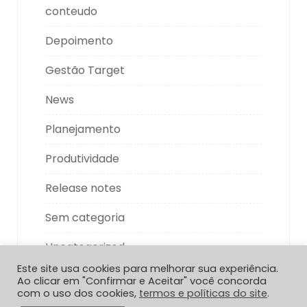
conteudo
Depoimento
Gestão Target
News
Planejamento
Produtividade
Release notes
Sem categoria
Uncategorized
Este site usa cookies para melhorar sua experiência.
Ao clicar em "Confirmar e Aceitar" você concorda
com o uso dos cookies,
termos e políticas do site
.