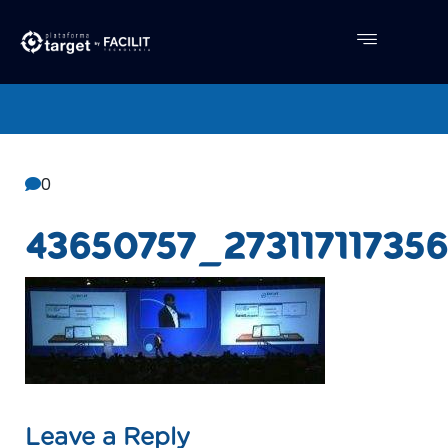
Central De Conhecimento
Facilit
0
43650757_27311711735
Leave a Reply