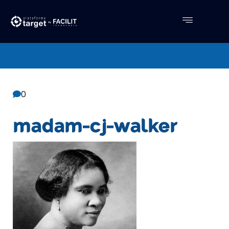
Central De Conhecimento
Facilit
0
madam-cj-walker