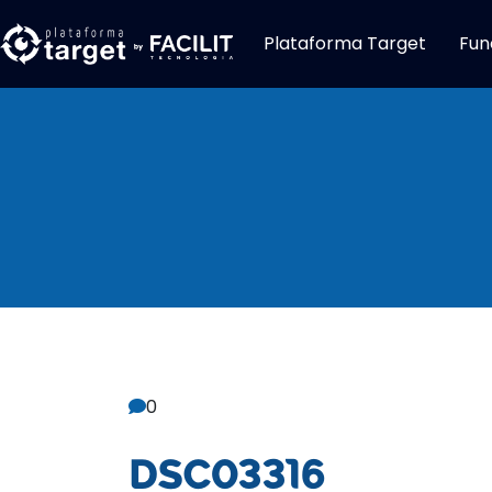
Plataforma Target
Fun
Central De C
0
DSC03316