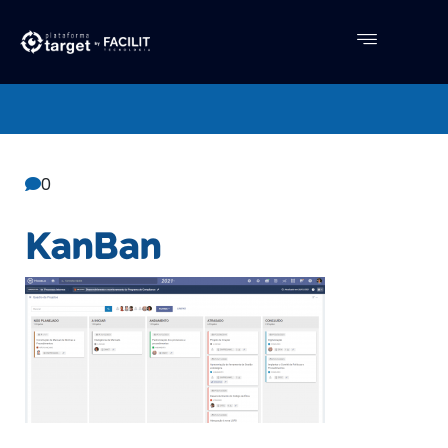
Central De Conhecimento
Facilit
0
KanBan