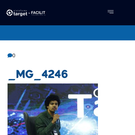
Central De Conhecimento
Facilit
0
_MG_4246