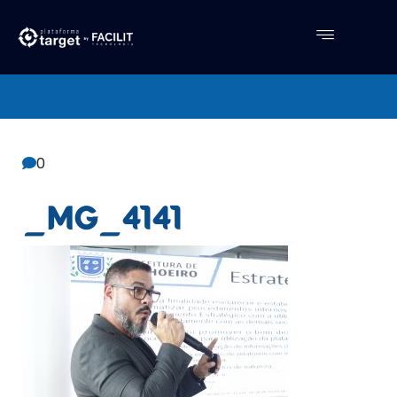
Central De Conhecimento
Facilit
0
_MG_4141