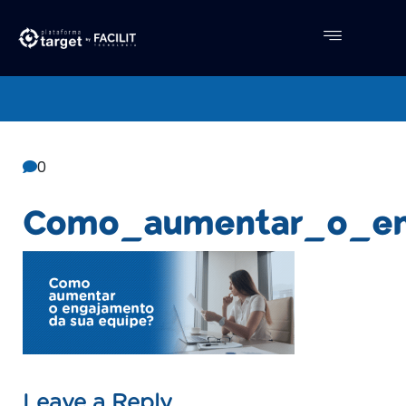
Central De Conhecimento
Facilit
0
Como_aumentar_o_en
Leave a Reply