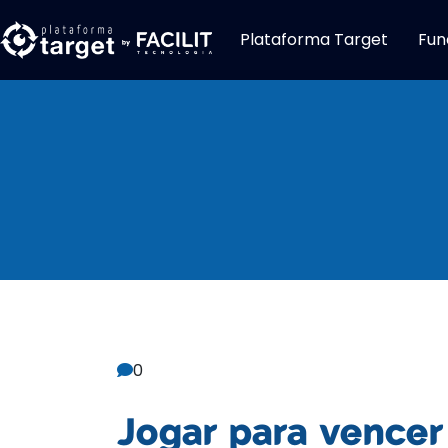
Plataforma Target
Fun
Central De C
0
Jogar para vencer