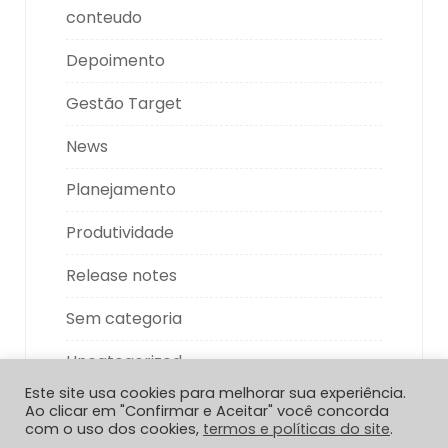
conteudo
Depoimento
Gestão Target
News
Planejamento
Produtividade
Release notes
Sem categoria
Uncategorized
Este site usa cookies para melhorar sua experiência.
Ao clicar em "Confirmar e Aceitar" você concorda
com o uso dos cookies,
termos e políticas do site
.