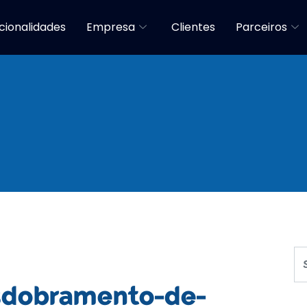
cionalidades
Empresa
Clientes
Parceiros
onhecimento Facili
sdobramento-de-