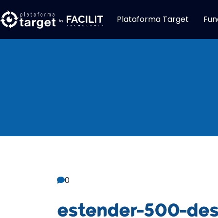
Plataforma Target
Fun
Central De C
0
estender-500-de